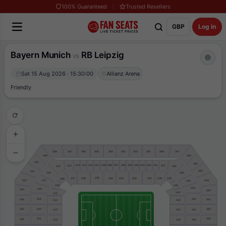
100% Guaranteed
Trusted Resellers
GBP
Log in
Bayern Munich
RB Leipzig
vs
Sat 15 Aug 2026 · 15:30:00
Allianz Arena
Friendly
306
305
304
303
347
301
348
302
308
307
309
346
310
345
247
214
213
212
211
210
209
207
206
205
204
203
202
201
208
246
215
344
311
216
245
105
104
103
102
101
136
135
107
106
108
312
343
217
244
109
134
243
218
313
342
133
110
242
219
314
341
111
132
315
220
340
112
131
241
221
339
316
113
130
240